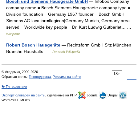
Bosch und Siemens Hausgeräte GmbH
— Infobox Company
company name = Bosch Siemens Hausgeraete company type =
Division foundation = Germany 1967 founder = Bosch GmbH
Siemens AG location=flagicon|Germany Munich, Germany area
served = Worldwide key people = Dr. Kurt Ludwig Gutberlet… …
Wikipedia
Robert Bosch Hausgeräte
— Rechtsform GmbH Sitz München
Branche Haushalts …
Deutsch Wikipedia
© Академик, 2000-2026
18+
Обратная связь:
Техподдержка
,
Реклама на сайте
👣 Путешествия
Экспорт словарей на сайты
, сделанные на PHP,
Joomla,
Drupal,
WordPress, MODx.